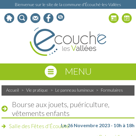
Bienvenue sur le site de la commune d'Écouché-les-Vallées
MENU
Accueil
>
Vie pratique
>
Le panneau lumineux
>
Formulaires
Bourse aux jouets, puériculture,
vêtements enfants
Le 26 Novembre 2023 - 10h à 18h
Salle des Fêtes d’Écouché