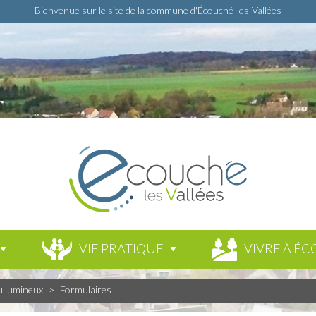
Bienvenue sur le site de la commune d'Écouché-les-Vallées
VIE PRATIQUE
VIVRE À ÉC
u lumineux
>
Formulaires