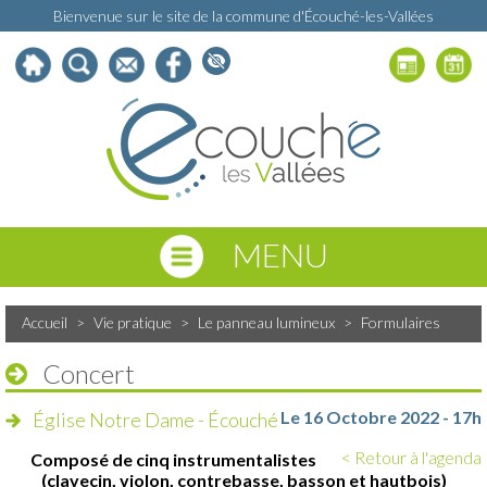
Bienvenue sur le site de la commune d'Écouché-les-Vallées
MENU
Accueil
>
Vie pratique
>
Le panneau lumineux
>
Formulaires
Concert
Le 16 Octobre 2022 - 17h
Église Notre Dame - Écouché
< Retour à l'agenda
Composé de cinq instrumentalistes
(clavecin, violon, contrebasse, basson et hautbois)