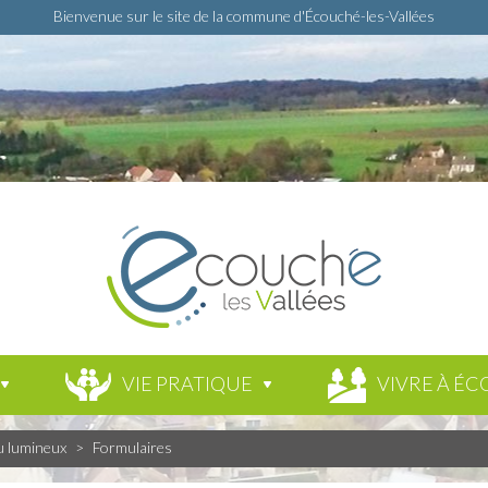
Bienvenue sur le site de la commune d'Écouché-les-Vallées
VIE PRATIQUE
VIVRE À ÉC
u lumineux
>
Formulaires