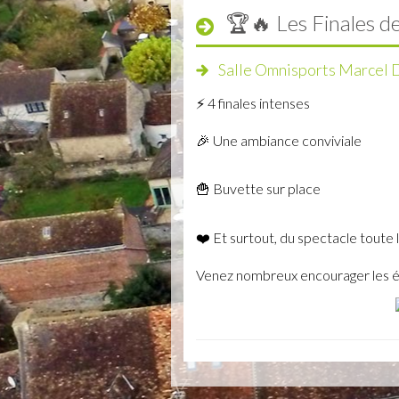
🏆🔥 Les Finales de
Salle Omnisports Marcel 
⚡ 4 finales intenses
🎉 Une ambiance conviviale
🍟 Buvette sur place
❤️ Et surtout, du spectacle toute l
Venez nombreux encourager les équ