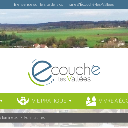
Bienvenue sur le site de la commune d'Écouché-les-Vallées
VIE PRATIQUE
VIVRE À ÉC
u lumineux
>
Formulaires