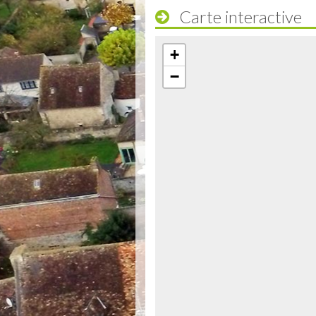
Carte interactive
+
−