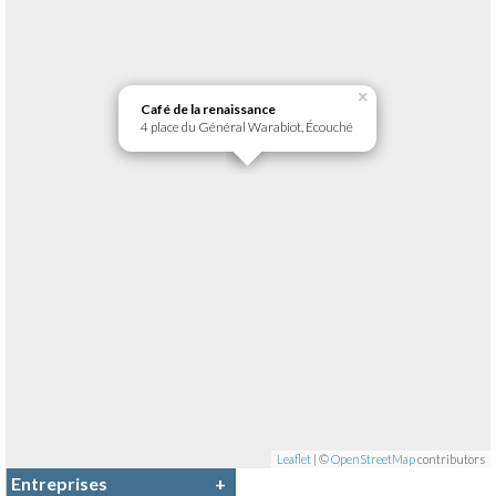
×
Café de la renaissance
4 place du Général Warabiot, Écouché
Leaflet
| ©
OpenStreetMap
contributors
Entreprises
+