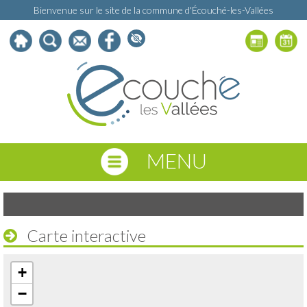
Bienvenue sur le site de la commune d'Écouché-les-Vallées
MENU
Carte interactive
+
−