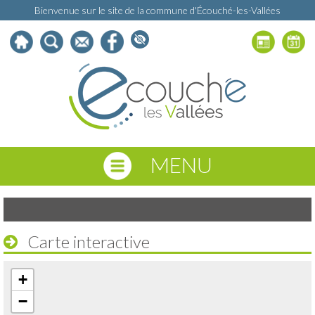
Bienvenue sur le site de la commune d'Écouché-les-Vallées
MENU
Carte interactive
+
−