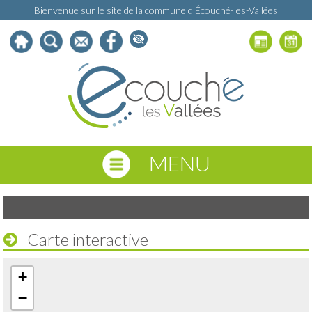
Bienvenue sur le site de la commune d'Écouché-les-Vallées
MENU
Carte interactive
+
−