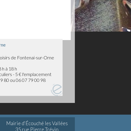
rne
oisirs de Fontenai-sur-Orne
 h à 18 h
uliers - 5 € l'emplacement
9 80 ou 06 07 79 00 98
Mairie d'Écouché les Vallées
35 rue Pierre Trévin