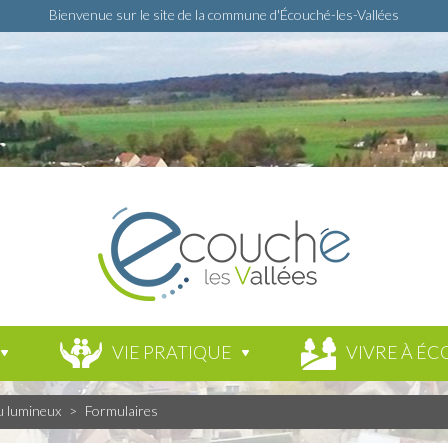
Bienvenue sur le site de la commune d'Écouché-les-Vallées
VIE PRATIQUE
VIVRE À ÉC
u lumineux
>
Formulaires