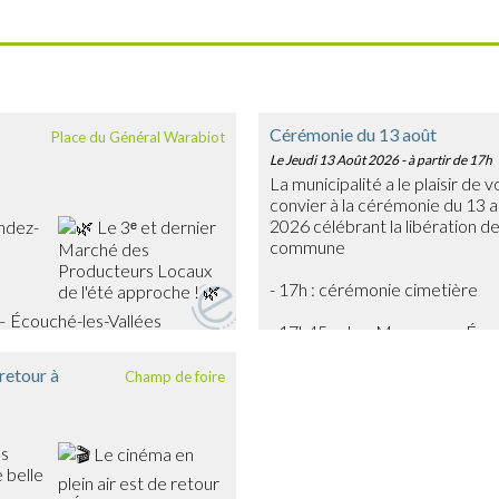
Cérémonie du 13 août
Place du Général Warabiot
Le Jeudi 13 Août 2026
- à partir de 17h
La municipalité a le plaisir de 
convier à la cérémonie du 13 
2026 célébrant la libération de
ndez-
commune
- 17h : cérémonie cimetière
– Écouché-les-Vallées
- 17h45 : char Massaoua - Éc
urs locaux, découvrir leurs
 produits frais, artisanaux et de
 retour à
Champ de foire
 œufs, légumes, gourmandises…
oir !
nimée en musique par
biance festive et
es
 belle
ion estivale pour partager un