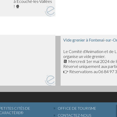
entre amis et soutenir les
e.
ur clôturer en beauté cette
 Bad Guys, un film
avira petits et grands !
Vide grenier à Fontenai-sur-O
Le Comité d'Animation et de L
vette et de la petite
organise un vide grenier.
 début de la projection.
📆 Mercredi 1er mai 2024 de 8
Réservé uniquement aux partic
e moment de cinéma en plein
👉 Réservations au 06 84 97 3
PETITES CITÉS DE
OFFICE DE TOURISME
CARACTÈRE®
CONTACTEZ-NOUS