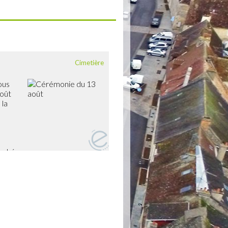
Cimetière
vous
août
 la
ouché