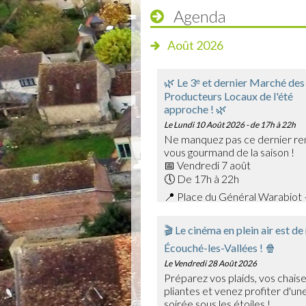
Agenda
Août 2026
🌿 Le 3ᵉ et dernier Marché des
Producteurs Locaux de l'été
approche ! 🌿
Le Lundi 10 Août 2026
- de 17h à 22h
Ne manquez pas ce dernier re
vous gourmand de la saison !
📅 Vendredi 7 août
🕔 De 17h à 22h
📍 Place du Général Warabiot 
Venez rencontrer nos producte
savoir-faire et faire le plein de
🎬 Le cinéma en plein air est de
saison : confitures, boissons,
Écouché-les-Vallées ! 🍿
et bien d'autres trésors du terr
🎶 La soirée sera également a
Le Vendredi 28 Août 2026
Emmanuel Toutain, pour une am
Préparez vos plaids, vos chais
chaleureuse.
pliantes et venez profiter d'une
Profitez de cette dernière édit
soirée sous les étoiles !