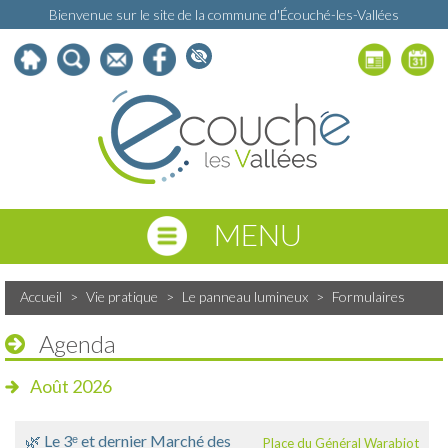
Bienvenue sur le site de la commune d'Écouché-les-Vallées
MENU
Accueil
>
Vie pratique
>
Le panneau lumineux
>
Formulaires
Agenda
Août 2026
🌿 Le 3ᵉ et dernier Marché des
Place du Général Warabiot