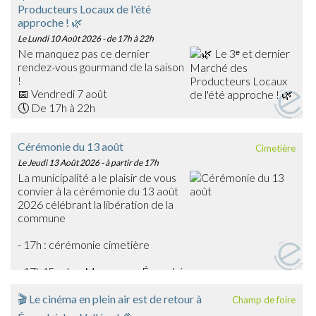
Producteurs Locaux de l'été
approche ! 🌿
Le Lundi 10 Août 2026
- de 17h à 22h
Ne manquez pas ce dernier
rendez-vous gourmand de la saison
!
📅 Vendredi 7 août
🕔 De 17h à 22h
📍 Place du Général Warabiot – Écouché-les-Vallées
Venez rencontrer nos producteurs locaux, découvrir leurs
Cérémonie du 13 août
Cimetière
savoir-faire et faire le plein de produits frais, artisanaux et
Le Jeudi 13 Août 2026
- à partir de 17h
de saison : confitures, boissons, œufs, légumes,
La municipalité a le plaisir de vous
gourmandises… et bien d'autres trésors du terroir !
convier à la cérémonie du 13 août
🎶 La soirée sera également animée en musique par
2026 célébrant la libération de la
Emmanuel Toutain, pour une ambiance festive et
commune
chaleureuse.
Profitez de cette dernière édition estivale pour partager
- 17h : cérémonie cimetière
un agréable moment en famille ou entre amis et soutenir
les producteurs de notre territoire.
- 17h45 : char Massaoua - Écouché
➡️ On vous attend nombreux pour clôturer en beauté
cette belle saison des marchés !
🎬 Le cinéma en plein air est de retour à
Champ de foire