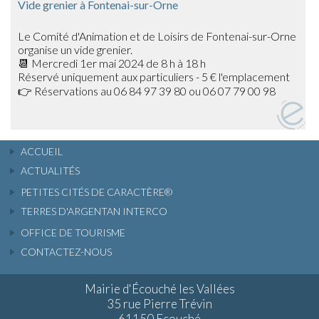
Vide grenier à Fontenai-sur-Orne
Le Comité d'Animation et de Loisirs de Fontenai-sur-Orne
organise un vide grenier.
📆 Mercredi 1er mai 2024 de 8 h à 18 h
Réservé uniquement aux particuliers - 5 € l'emplacement
👉 Réservations au 06 84 97 39 80 ou 06 07 79 00 98
ACCUEIL
ACTUALITÉS
PETITES CITÉS DE CARACTÈRE®
TERRES D'ARGENTAN INTERCO
OFFICE DE TOURISME
CONTACTEZ-NOUS
Mairie d'Écouché les Vallées
35 rue Pierre Trévin
61150 Ecouché