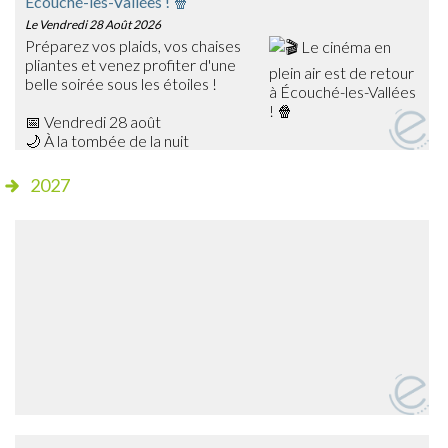
Écouché-les-Vallées ! 🍿
Le Vendredi 28 Août 2026
Préparez vos plaids, vos chaises
pliantes et venez profiter d'une
belle soirée sous les étoiles !
📅 Vendredi 28 août
🌙 À la tombée de la nuit
📍 Champ de foire – Écouché
2027
🎥 Cette année, découvrez Les Bad Guys, un film
d'animation plein d'humour qui ravira petits et grands !
✨ Séance gratuite
🍔 Dès 20h15, profitez de la buvette et de la petite
restauration sur place avant le début de la projection.
➡️ Venez nombreux partager ce moment de cinéma en
plein air en famille ou entre amis !