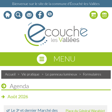
Bienvenue sur le site de la commune d'Écouché-les-Vallées
MENU
Accueil
>
Vie pratique
>
Le panneau lumineux
>
Formulaires
Agenda
Août 2026
🌿 Le 3ᵉ et dernier Marché des
Place du Général Warabiot