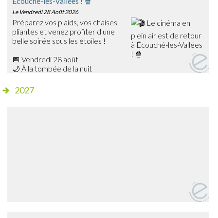
Écouché-les-Vallées ! 🍿
Le Vendredi 28 Août 2026
Préparez vos plaids, vos chaises
pliantes et venez profiter d'une
belle soirée sous les étoiles !
📅 Vendredi 28 août
🌙 À la tombée de la nuit
📍 Champ de foire – Écouché
2027
🎥 Cette année, découvrez Les Bad Guys, un film
d'animation plein d'humour qui ravira petits et grands !
✨ Séance gratuite
🍔 Dès 20h15, profitez de la buvette et de la petite
restauration sur place avant le début de la projection.
➡️ Venez nombreux partager ce moment de cinéma en
plein air en famille ou entre amis !