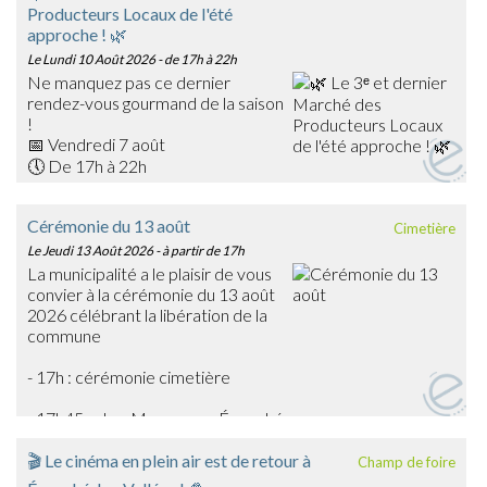
Producteurs Locaux de l'été
approche ! 🌿
Le Lundi 10 Août 2026
- de 17h à 22h
Ne manquez pas ce dernier
rendez-vous gourmand de la saison
!
📅 Vendredi 7 août
🕔 De 17h à 22h
📍 Place du Général Warabiot – Écouché-les-Vallées
Venez rencontrer nos producteurs locaux, découvrir leurs
Cérémonie du 13 août
Cimetière
savoir-faire et faire le plein de produits frais, artisanaux et
Le Jeudi 13 Août 2026
- à partir de 17h
de saison : confitures, boissons, œufs, légumes,
La municipalité a le plaisir de vous
gourmandises… et bien d'autres trésors du terroir !
convier à la cérémonie du 13 août
🎶 La soirée sera également animée en musique par
2026 célébrant la libération de la
Emmanuel Toutain, pour une ambiance festive et
commune
chaleureuse.
Profitez de cette dernière édition estivale pour partager
- 17h : cérémonie cimetière
un agréable moment en famille ou entre amis et soutenir
les producteurs de notre territoire.
- 17h45 : char Massaoua - Écouché
➡️ On vous attend nombreux pour clôturer en beauté
cette belle saison des marchés !
🎬 Le cinéma en plein air est de retour à
Champ de foire