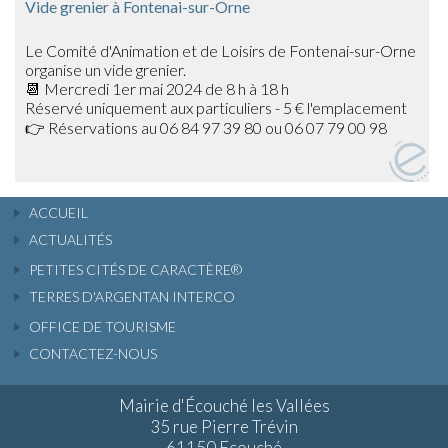
Vide grenier à Fontenai-sur-Orne
Le Comité d'Animation et de Loisirs de Fontenai-sur-Orne
organise un vide grenier.
📆 Mercredi 1er mai 2024 de 8 h à 18 h
Réservé uniquement aux particuliers - 5 € l'emplacement
👉 Réservations au 06 84 97 39 80 ou 06 07 79 00 98
ACCUEIL
ACTUALITÉS
PETITES CITÉS DE CARACTÈRE®
TERRES D'ARGENTAN INTERCO
OFFICE DE TOURISME
CONTACTEZ-NOUS
Mairie d'Écouché les Vallées
35 rue Pierre Trévin
61150 Ecouché