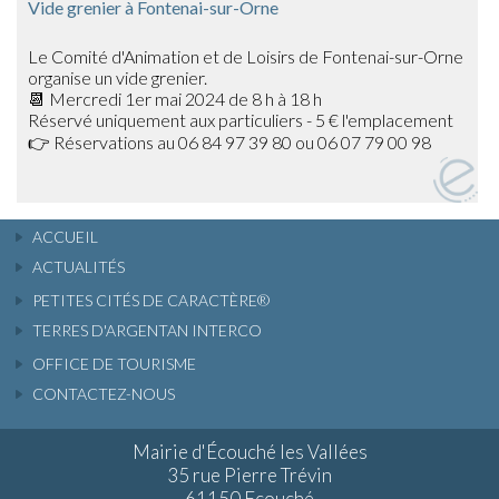
Vide grenier à Fontenai-sur-Orne
Le Comité d'Animation et de Loisirs de Fontenai-sur-Orne
organise un vide grenier.
📆 Mercredi 1er mai 2024 de 8 h à 18 h
Réservé uniquement aux particuliers - 5 € l'emplacement
👉 Réservations au 06 84 97 39 80 ou 06 07 79 00 98
ACCUEIL
ACTUALITÉS
PETITES CITÉS DE CARACTÈRE®
TERRES D'ARGENTAN INTERCO
OFFICE DE TOURISME
CONTACTEZ-NOUS
Mairie d'Écouché les Vallées
35 rue Pierre Trévin
61150 Ecouché