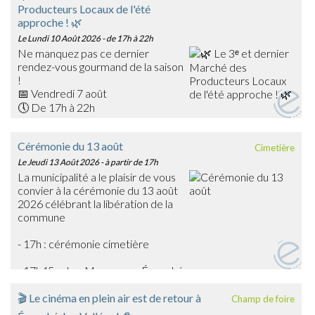
Producteurs Locaux de l'été
approche ! 🌿
Le Lundi 10 Août 2026
- de 17h à 22h
Ne manquez pas ce dernier
rendez-vous gourmand de la saison
!
📅 Vendredi 7 août
🕔 De 17h à 22h
📍 Place du Général Warabiot – Écouché-les-Vallées
Venez rencontrer nos producteurs locaux, découvrir leurs
Cérémonie du 13 août
Cimetière
savoir-faire et faire le plein de produits frais, artisanaux et
Le Jeudi 13 Août 2026
- à partir de 17h
de saison : confitures, boissons, œufs, légumes,
La municipalité a le plaisir de vous
gourmandises… et bien d'autres trésors du terroir !
convier à la cérémonie du 13 août
🎶 La soirée sera également animée en musique par
2026 célébrant la libération de la
Emmanuel Toutain, pour une ambiance festive et
commune
chaleureuse.
Profitez de cette dernière édition estivale pour partager
- 17h : cérémonie cimetière
un agréable moment en famille ou entre amis et soutenir
les producteurs de notre territoire.
- 17h45 : char Massaoua - Écouché
➡️ On vous attend nombreux pour clôturer en beauté
cette belle saison des marchés !
🎬 Le cinéma en plein air est de retour à
Champ de foire