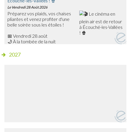
Écouché-les-Vallées ! 🍿
Le Vendredi 28 Août 2026
Préparez vos plaids, vos chaises
pliantes et venez profiter d'une
belle soirée sous les étoiles !
📅 Vendredi 28 août
🌙 À la tombée de la nuit
📍 Champ de foire – Écouché
2027
🎥 Cette année, découvrez Les Bad Guys, un film
d'animation plein d'humour qui ravira petits et grands !
✨ Séance gratuite
🍔 Dès 20h15, profitez de la buvette et de la petite
restauration sur place avant le début de la projection.
➡️ Venez nombreux partager ce moment de cinéma en
plein air en famille ou entre amis !