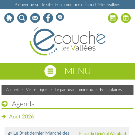
Bienvenue sur le site de la commune d'Écouché-les-Vallées
MENU
Accueil
>
Vie pratique
>
Le panneau lumineux
>
Formulaires
Agenda
Août 2026
🌿 Le 3ᵉ et dernier Marché des
Place du Général Warabiot