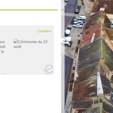
Cimetière
vous
août
 la
ouché