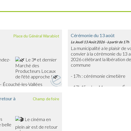
Cérémonie du 13 août
Place du Général Warabiot
Le Jeudi 13 Août 2026
- à partir de 17h
La municipalité a le plaisir de 
convier à la cérémonie du 13 
2026 célébrant la libération de
ndez-
commune
- 17h : cérémonie cimetière
– Écouché-les-Vallées
- 17h45 : char Massaoua - Éc
urs locaux, découvrir leurs
 produits frais, artisanaux et de
 retour à
Champ de foire
 œufs, légumes, gourmandises…
oir !
nimée en musique par
biance festive et
es
 belle
ion estivale pour partager un