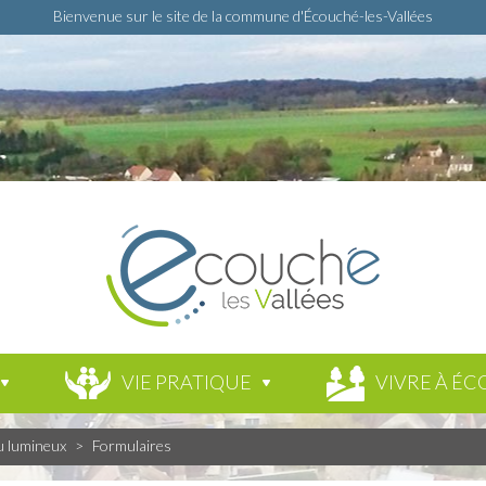
Bienvenue sur le site de la commune d'Écouché-les-Vallées
VIE PRATIQUE
VIVRE À ÉC
u lumineux
>
Formulaires