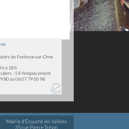
rne
oisirs de Fontenai-sur-Orne
 h à 18 h
uliers - 5 € l'emplacement
9 80 ou 06 07 79 00 98
Mairie d'Écouché les Vallées
35 rue Pierre Trévin