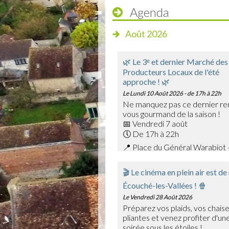
Agenda
Août 2026
🌿 Le 3ᵉ et dernier Marché des
Producteurs Locaux de l'été
approche ! 🌿
Le Lundi 10 Août 2026
- de 17h à 22h
Ne manquez pas ce dernier re
vous gourmand de la saison !
📅 Vendredi 7 août
🕔 De 17h à 22h
📍 Place du Général Warabiot 
Venez rencontrer nos producte
savoir-faire et faire le plein de
🎬 Le cinéma en plein air est de
saison : confitures, boissons,
Écouché-les-Vallées ! 🍿
et bien d'autres trésors du terr
🎶 La soirée sera également a
Le Vendredi 28 Août 2026
Emmanuel Toutain, pour une am
Préparez vos plaids, vos chais
chaleureuse.
pliantes et venez profiter d'une
Profitez de cette dernière édit
soirée sous les étoiles !