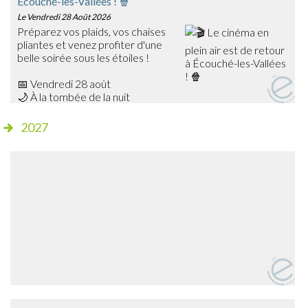
Écouché-les-Vallées ! 🍿
Le Vendredi 28 Août 2026
Préparez vos plaids, vos chaises
pliantes et venez profiter d'une
belle soirée sous les étoiles !
📅 Vendredi 28 août
🌙 À la tombée de la nuit
📍 Champ de foire – Écouché
2027
🎥 Cette année, découvrez Les Bad Guys, un film
d'animation plein d'humour qui ravira petits et grands !
✨ Séance gratuite
🍔 Dès 20h15, profitez de la buvette et de la petite
restauration sur place avant le début de la projection.
➡️ Venez nombreux partager ce moment de cinéma en
plein air en famille ou entre amis !