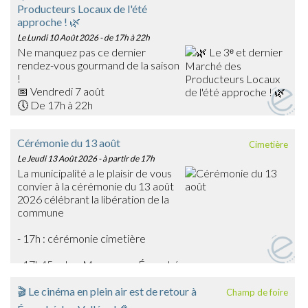
Producteurs Locaux de l'été
approche ! 🌿
Le Lundi 10 Août 2026
- de 17h à 22h
Ne manquez pas ce dernier
rendez-vous gourmand de la saison
!
📅 Vendredi 7 août
🕔 De 17h à 22h
📍 Place du Général Warabiot – Écouché-les-Vallées
Venez rencontrer nos producteurs locaux, découvrir leurs
Cérémonie du 13 août
Cimetière
savoir-faire et faire le plein de produits frais, artisanaux et
Le Jeudi 13 Août 2026
- à partir de 17h
de saison : confitures, boissons, œufs, légumes,
La municipalité a le plaisir de vous
gourmandises… et bien d'autres trésors du terroir !
convier à la cérémonie du 13 août
🎶 La soirée sera également animée en musique par
2026 célébrant la libération de la
Emmanuel Toutain, pour une ambiance festive et
commune
chaleureuse.
Profitez de cette dernière édition estivale pour partager
- 17h : cérémonie cimetière
un agréable moment en famille ou entre amis et soutenir
les producteurs de notre territoire.
- 17h45 : char Massaoua - Écouché
➡️ On vous attend nombreux pour clôturer en beauté
cette belle saison des marchés !
🎬 Le cinéma en plein air est de retour à
Champ de foire