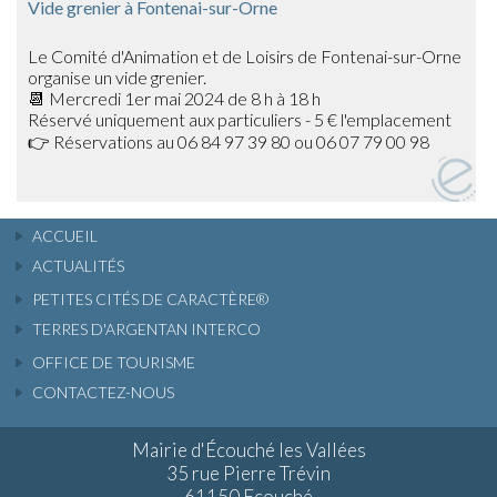
Vide grenier à Fontenai-sur-Orne
Le Comité d'Animation et de Loisirs de Fontenai-sur-Orne
organise un vide grenier.
📆 Mercredi 1er mai 2024 de 8 h à 18 h
Réservé uniquement aux particuliers - 5 € l'emplacement
👉 Réservations au 06 84 97 39 80 ou 06 07 79 00 98
ACCUEIL
ACTUALITÉS
PETITES CITÉS DE CARACTÈRE®
TERRES D'ARGENTAN INTERCO
OFFICE DE TOURISME
CONTACTEZ-NOUS
Mairie d'Écouché les Vallées
35 rue Pierre Trévin
61150 Ecouché