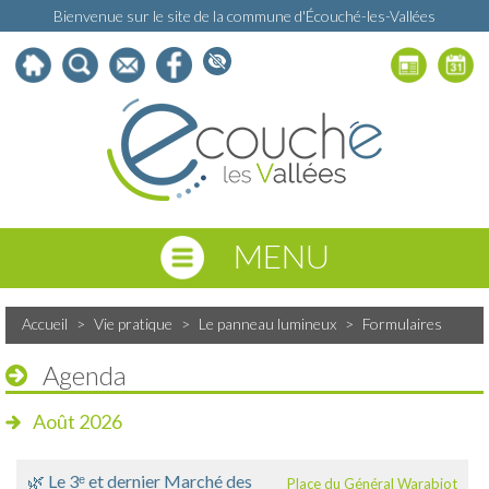
Bienvenue sur le site de la commune d'Écouché-les-Vallées
MENU
Accueil
>
Vie pratique
>
Le panneau lumineux
>
Formulaires
Agenda
Août 2026
🌿 Le 3ᵉ et dernier Marché des
Place du Général Warabiot