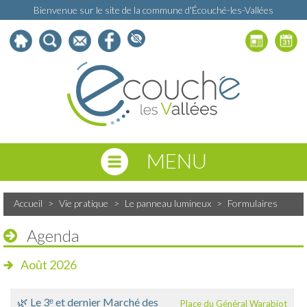
Bienvenue sur le site de la commune d'Écouché-les-Vallées
MENU
Accueil
>
Vie pratique
>
Le panneau lumineux
>
Formulaires
Agenda
Août 2026
🌿 Le 3ᵉ et dernier Marché des
Place du Général Warabiot