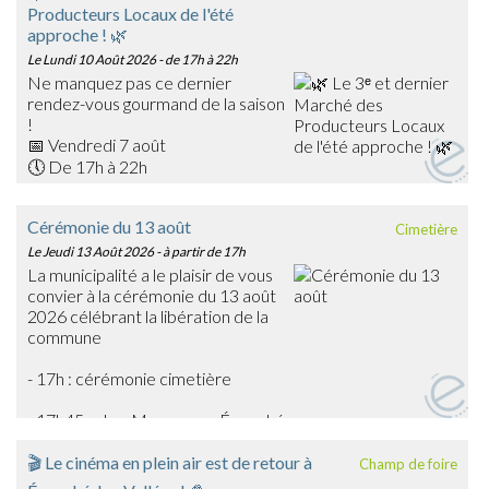
Producteurs Locaux de l'été
approche ! 🌿
Le Lundi 10 Août 2026
- de 17h à 22h
Ne manquez pas ce dernier
rendez-vous gourmand de la saison
!
📅 Vendredi 7 août
🕔 De 17h à 22h
📍 Place du Général Warabiot – Écouché-les-Vallées
Venez rencontrer nos producteurs locaux, découvrir leurs
Cérémonie du 13 août
Cimetière
savoir-faire et faire le plein de produits frais, artisanaux et
Le Jeudi 13 Août 2026
- à partir de 17h
de saison : confitures, boissons, œufs, légumes,
La municipalité a le plaisir de vous
gourmandises… et bien d'autres trésors du terroir !
convier à la cérémonie du 13 août
🎶 La soirée sera également animée en musique par
2026 célébrant la libération de la
Emmanuel Toutain, pour une ambiance festive et
commune
chaleureuse.
Profitez de cette dernière édition estivale pour partager
- 17h : cérémonie cimetière
un agréable moment en famille ou entre amis et soutenir
les producteurs de notre territoire.
- 17h45 : char Massaoua - Écouché
➡️ On vous attend nombreux pour clôturer en beauté
cette belle saison des marchés !
🎬 Le cinéma en plein air est de retour à
Champ de foire