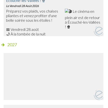
Écouché-les-Vallées ! 🍿
Le Vendredi 28 Août 2026
Préparez vos plaids, vos chaises
pliantes et venez profiter d'une
belle soirée sous les étoiles !
📅 Vendredi 28 août
🌙 À la tombée de la nuit
📍 Champ de foire – Écouché
2027
🎥 Cette année, découvrez Les Bad Guys, un film
d'animation plein d'humour qui ravira petits et grands !
✨ Séance gratuite
🍔 Dès 20h15, profitez de la buvette et de la petite
restauration sur place avant le début de la projection.
➡️ Venez nombreux partager ce moment de cinéma en
plein air en famille ou entre amis !