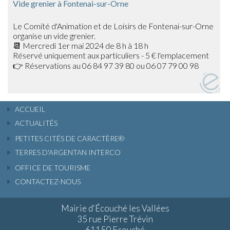
Vide grenier à Fontenai-sur-Orne
Le Comité d'Animation et de Loisirs de Fontenai-sur-Orne
organise un vide grenier.
📆 Mercredi 1er mai 2024 de 8 h à 18 h
Réservé uniquement aux particuliers - 5 € l'emplacement
👉 Réservations au 06 84 97 39 80 ou 06 07 79 00 98
ACCUEIL
ACTUALITÉS
PETITES CITÉS DE CARACTÈRE®
TERRES D'ARGENTAN INTERCO
OFFICE DE TOURISME
CONTACTEZ-NOUS
Mairie d'Écouché les Vallées
35 rue Pierre Trévin
61150 Ecouché