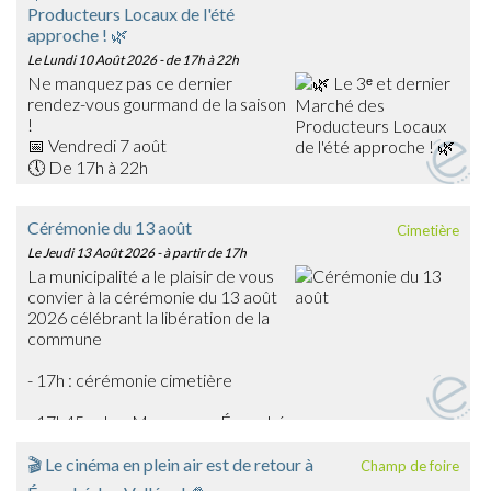
Producteurs Locaux de l'été
approche ! 🌿
Le Lundi 10 Août 2026
- de 17h à 22h
Ne manquez pas ce dernier
rendez-vous gourmand de la saison
!
📅 Vendredi 7 août
🕔 De 17h à 22h
📍 Place du Général Warabiot – Écouché-les-Vallées
Venez rencontrer nos producteurs locaux, découvrir leurs
Cérémonie du 13 août
Cimetière
savoir-faire et faire le plein de produits frais, artisanaux et
Le Jeudi 13 Août 2026
- à partir de 17h
de saison : confitures, boissons, œufs, légumes,
La municipalité a le plaisir de vous
gourmandises… et bien d'autres trésors du terroir !
convier à la cérémonie du 13 août
🎶 La soirée sera également animée en musique par
2026 célébrant la libération de la
Emmanuel Toutain, pour une ambiance festive et
commune
chaleureuse.
Profitez de cette dernière édition estivale pour partager
- 17h : cérémonie cimetière
un agréable moment en famille ou entre amis et soutenir
les producteurs de notre territoire.
- 17h45 : char Massaoua - Écouché
➡️ On vous attend nombreux pour clôturer en beauté
cette belle saison des marchés !
🎬 Le cinéma en plein air est de retour à
Champ de foire