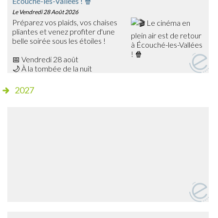
Écouché-les-Vallées ! 🍿
Le Vendredi 28 Août 2026
Préparez vos plaids, vos chaises
pliantes et venez profiter d'une
belle soirée sous les étoiles !
📅 Vendredi 28 août
🌙 À la tombée de la nuit
📍 Champ de foire – Écouché
2027
🎥 Cette année, découvrez Les Bad Guys, un film
d'animation plein d'humour qui ravira petits et grands !
✨ Séance gratuite
🍔 Dès 20h15, profitez de la buvette et de la petite
restauration sur place avant le début de la projection.
➡️ Venez nombreux partager ce moment de cinéma en
plein air en famille ou entre amis !