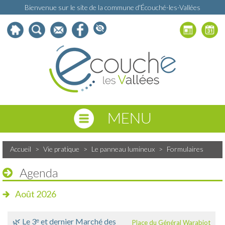
Bienvenue sur le site de la commune d'Écouché-les-Vallées
MENU
Accueil
>
Vie pratique
>
Le panneau lumineux
>
Formulaires
Agenda
Août 2026
🌿 Le 3ᵉ et dernier Marché des
Place du Général Warabiot