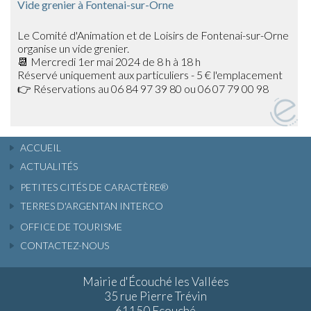
Vide grenier à Fontenai-sur-Orne
Le Comité d'Animation et de Loisirs de Fontenai-sur-Orne
organise un vide grenier.
📆 Mercredi 1er mai 2024 de 8 h à 18 h
Réservé uniquement aux particuliers - 5 € l'emplacement
👉 Réservations au 06 84 97 39 80 ou 06 07 79 00 98
ACCUEIL
ACTUALITÉS
PETITES CITÉS DE CARACTÈRE®
TERRES D'ARGENTAN INTERCO
OFFICE DE TOURISME
CONTACTEZ-NOUS
Mairie d'Écouché les Vallées
35 rue Pierre Trévin
61150 Ecouché