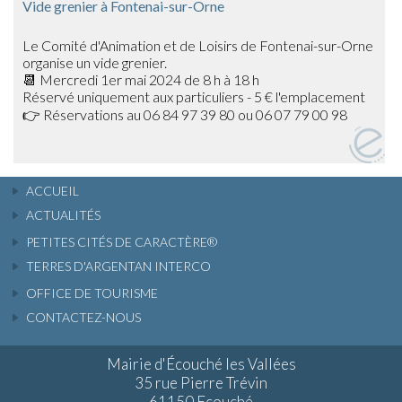
Vide grenier à Fontenai-sur-Orne
Le Comité d'Animation et de Loisirs de Fontenai-sur-Orne
organise un vide grenier.
📆 Mercredi 1er mai 2024 de 8 h à 18 h
Réservé uniquement aux particuliers - 5 € l'emplacement
👉 Réservations au 06 84 97 39 80 ou 06 07 79 00 98
ACCUEIL
ACTUALITÉS
PETITES CITÉS DE CARACTÈRE®
TERRES D'ARGENTAN INTERCO
OFFICE DE TOURISME
CONTACTEZ-NOUS
Mairie d'Écouché les Vallées
35 rue Pierre Trévin
61150 Ecouché