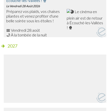
Écouché-les-Vallées ! 🍿
Le Vendredi 28 Août 2026
Préparez vos plaids, vos chaises
pliantes et venez profiter d'une
belle soirée sous les étoiles !
📅 Vendredi 28 août
🌙 À la tombée de la nuit
📍 Champ de foire – Écouché
2027
🎥 Cette année, découvrez Les Bad Guys, un film
d'animation plein d'humour qui ravira petits et grands !
✨ Séance gratuite
🍔 Dès 20h15, profitez de la buvette et de la petite
restauration sur place avant le début de la projection.
➡️ Venez nombreux partager ce moment de cinéma en
plein air en famille ou entre amis !