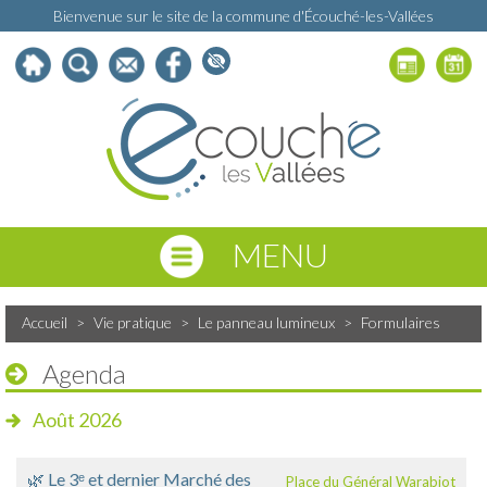
Bienvenue sur le site de la commune d'Écouché-les-Vallées
MENU
Accueil
>
Vie pratique
>
Le panneau lumineux
>
Formulaires
Agenda
Août 2026
🌿 Le 3ᵉ et dernier Marché des
Place du Général Warabiot