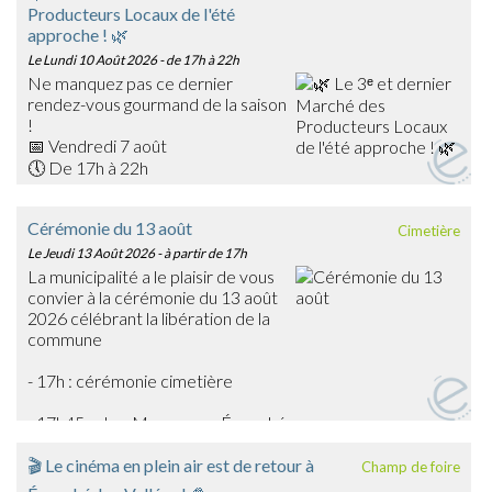
Producteurs Locaux de l'été
approche ! 🌿
Le Lundi 10 Août 2026
- de 17h à 22h
Ne manquez pas ce dernier
rendez-vous gourmand de la saison
!
📅 Vendredi 7 août
🕔 De 17h à 22h
📍 Place du Général Warabiot – Écouché-les-Vallées
Venez rencontrer nos producteurs locaux, découvrir leurs
Cérémonie du 13 août
Cimetière
savoir-faire et faire le plein de produits frais, artisanaux et
Le Jeudi 13 Août 2026
- à partir de 17h
de saison : confitures, boissons, œufs, légumes,
La municipalité a le plaisir de vous
gourmandises… et bien d'autres trésors du terroir !
convier à la cérémonie du 13 août
🎶 La soirée sera également animée en musique par
2026 célébrant la libération de la
Emmanuel Toutain, pour une ambiance festive et
commune
chaleureuse.
Profitez de cette dernière édition estivale pour partager
- 17h : cérémonie cimetière
un agréable moment en famille ou entre amis et soutenir
les producteurs de notre territoire.
- 17h45 : char Massaoua - Écouché
➡️ On vous attend nombreux pour clôturer en beauté
cette belle saison des marchés !
🎬 Le cinéma en plein air est de retour à
Champ de foire