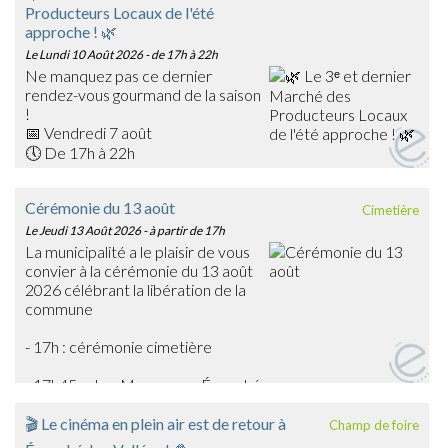
Producteurs Locaux de l'été
approche ! 🌿
Le Lundi 10 Août 2026
- de 17h à 22h
Ne manquez pas ce dernier
rendez-vous gourmand de la saison
!
📅 Vendredi 7 août
🕔 De 17h à 22h
📍 Place du Général Warabiot – Écouché-les-Vallées
Venez rencontrer nos producteurs locaux, découvrir leurs
Cérémonie du 13 août
Cimetière
savoir-faire et faire le plein de produits frais, artisanaux et
Le Jeudi 13 Août 2026
- à partir de 17h
de saison : confitures, boissons, œufs, légumes,
La municipalité a le plaisir de vous
gourmandises… et bien d'autres trésors du terroir !
convier à la cérémonie du 13 août
🎶 La soirée sera également animée en musique par
2026 célébrant la libération de la
Emmanuel Toutain, pour une ambiance festive et
commune
chaleureuse.
Profitez de cette dernière édition estivale pour partager
- 17h : cérémonie cimetière
un agréable moment en famille ou entre amis et soutenir
les producteurs de notre territoire.
- 17h45 : char Massaoua - Écouché
➡️ On vous attend nombreux pour clôturer en beauté
cette belle saison des marchés !
🎬 Le cinéma en plein air est de retour à
Champ de foire