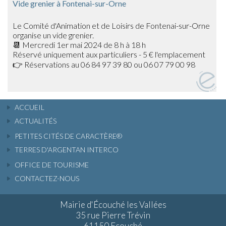
Vide grenier à Fontenai-sur-Orne
Le Comité d'Animation et de Loisirs de Fontenai-sur-Orne
organise un vide grenier.
📆 Mercredi 1er mai 2024 de 8 h à 18 h
Réservé uniquement aux particuliers - 5 € l'emplacement
👉 Réservations au 06 84 97 39 80 ou 06 07 79 00 98
ACCUEIL
ACTUALITÉS
PETITES CITÉS DE CARACTÈRE®
TERRES D'ARGENTAN INTERCO
OFFICE DE TOURISME
CONTACTEZ-NOUS
Mairie d'Écouché les Vallées
35 rue Pierre Trévin
61150 Ecouché