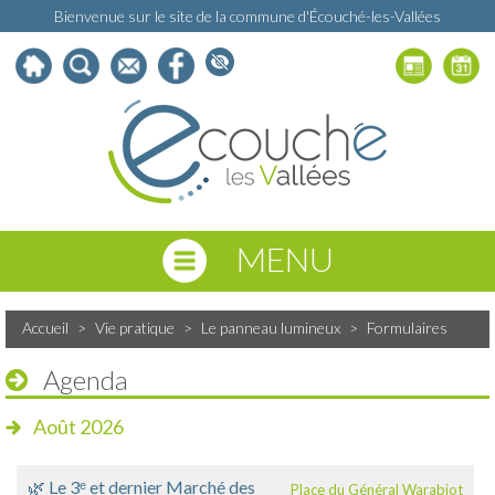
Bienvenue sur le site de la commune d'Écouché-les-Vallées
MENU
Accueil
>
Vie pratique
>
Le panneau lumineux
>
Formulaires
Agenda
Août 2026
🌿 Le 3ᵉ et dernier Marché des
Place du Général Warabiot