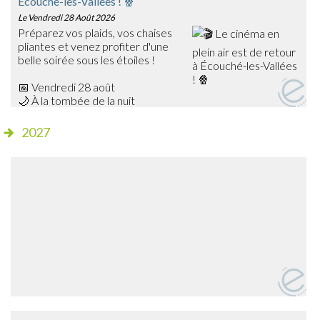
Écouché-les-Vallées ! 🍿
Le Vendredi 28 Août 2026
Préparez vos plaids, vos chaises
pliantes et venez profiter d'une
belle soirée sous les étoiles !
📅 Vendredi 28 août
🌙 À la tombée de la nuit
📍 Champ de foire – Écouché
2027
🎥 Cette année, découvrez Les Bad Guys, un film
d'animation plein d'humour qui ravira petits et grands !
✨ Séance gratuite
🍔 Dès 20h15, profitez de la buvette et de la petite
restauration sur place avant le début de la projection.
➡️ Venez nombreux partager ce moment de cinéma en
plein air en famille ou entre amis !