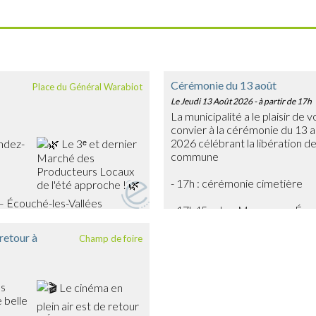
Cérémonie du 13 août
Place du Général Warabiot
Le Jeudi 13 Août 2026
- à partir de 17h
La municipalité a le plaisir de 
convier à la cérémonie du 13 
2026 célébrant la libération de
ndez-
commune
- 17h : cérémonie cimetière
– Écouché-les-Vallées
- 17h45 : char Massaoua - Éc
urs locaux, découvrir leurs
 produits frais, artisanaux et de
 retour à
Champ de foire
 œufs, légumes, gourmandises…
oir !
nimée en musique par
biance festive et
es
 belle
ion estivale pour partager un