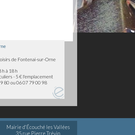
rne
oisirs de Fontenai-sur-Orne
 h à 18 h
uliers - 5 € l'emplacement
9 80 ou 06 07 79 00 98
Mairie d'Écouché les Vallées
35 rue Pierre Trévin