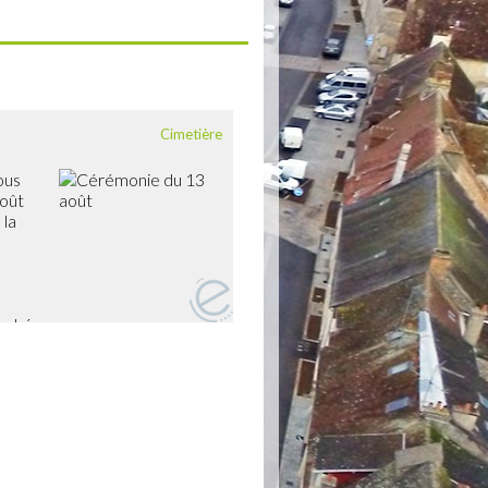
Cimetière
vous
août
 la
ouché