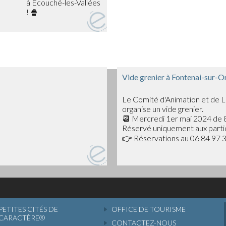
entre amis et soutenir les
e.
ur clôturer en beauté cette
 Bad Guys, un film
avira petits et grands !
Vide grenier à Fontenai-sur-O
Le Comité d'Animation et de L
vette et de la petite
organise un vide grenier.
 début de la projection.
📆 Mercredi 1er mai 2024 de 8
Réservé uniquement aux partic
e moment de cinéma en plein
👉 Réservations au 06 84 97 3
PETITES CITÉS DE
OFFICE DE TOURISME
CARACTÈRE®
CONTACTEZ-NOUS