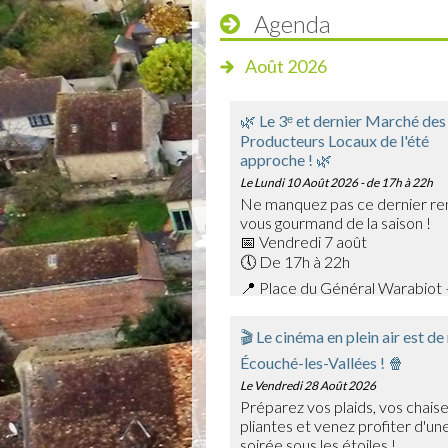
Agenda
Août 2026
🌿 Le 3ᵉ et dernier Marché des
Producteurs Locaux de l'été
approche ! 🌿
Le Lundi 10 Août 2026
- de 17h à 22h
Ne manquez pas ce dernier re
vous gourmand de la saison !
📅 Vendredi 7 août
🕔 De 17h à 22h
📍 Place du Général Warabiot 
Venez rencontrer nos producte
savoir-faire et faire le plein de
🎬 Le cinéma en plein air est de
saison : confitures, boissons,
Écouché-les-Vallées ! 🍿
et bien d'autres trésors du terr
🎶 La soirée sera également a
Le Vendredi 28 Août 2026
Emmanuel Toutain, pour une am
Préparez vos plaids, vos chais
chaleureuse.
pliantes et venez profiter d'une
Profitez de cette dernière édit
soirée sous les étoiles !