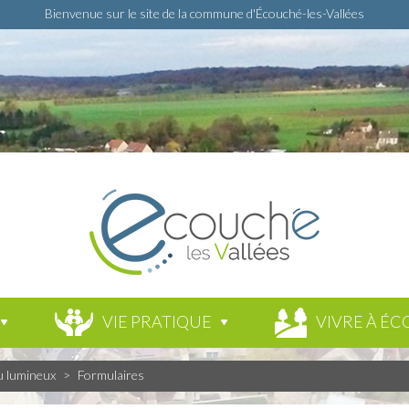
Bienvenue sur le site de la commune d'Écouché-les-Vallées
VIE PRATIQUE
VIVRE À ÉC
u lumineux
>
Formulaires