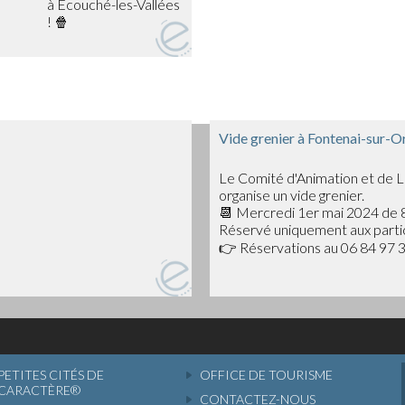
entre amis et soutenir les
e.
ur clôturer en beauté cette
 Bad Guys, un film
avira petits et grands !
Vide grenier à Fontenai-sur-O
Le Comité d'Animation et de L
vette et de la petite
organise un vide grenier.
 début de la projection.
📆 Mercredi 1er mai 2024 de 8
Réservé uniquement aux partic
e moment de cinéma en plein
👉 Réservations au 06 84 97 3
PETITES CITÉS DE
OFFICE DE TOURISME
CARACTÈRE®
CONTACTEZ-NOUS