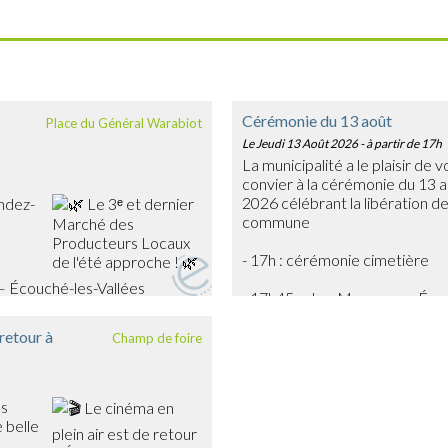
Cérémonie du 13 août
Place du Général Warabiot
Le Jeudi 13 Août 2026
- à partir de 17h
La municipalité a le plaisir de 
convier à la cérémonie du 13 
2026 célébrant la libération de
ndez-
commune
- 17h : cérémonie cimetière
– Écouché-les-Vallées
- 17h45 : char Massaoua - Éc
urs locaux, découvrir leurs
 produits frais, artisanaux et de
 retour à
Champ de foire
 œufs, légumes, gourmandises…
oir !
nimée en musique par
biance festive et
es
 belle
ion estivale pour partager un