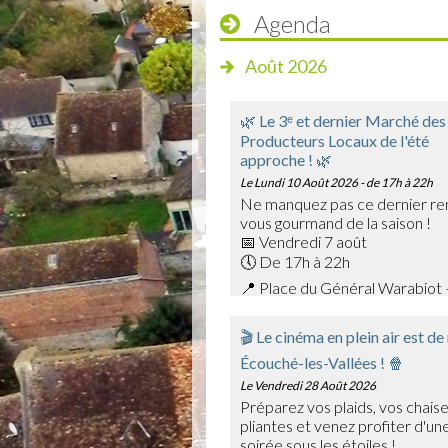
Agenda
Août 2026
🌿 Le 3ᵉ et dernier Marché des
Producteurs Locaux de l'été
approche ! 🌿
Le Lundi 10 Août 2026
- de 17h à 22h
Ne manquez pas ce dernier re
vous gourmand de la saison !
📅 Vendredi 7 août
🕔 De 17h à 22h
📍 Place du Général Warabiot 
Venez rencontrer nos producte
savoir-faire et faire le plein de
🎬 Le cinéma en plein air est de
saison : confitures, boissons,
Écouché-les-Vallées ! 🍿
et bien d'autres trésors du terr
🎶 La soirée sera également a
Le Vendredi 28 Août 2026
Emmanuel Toutain, pour une am
Préparez vos plaids, vos chais
chaleureuse.
pliantes et venez profiter d'une
Profitez de cette dernière édit
soirée sous les étoiles !