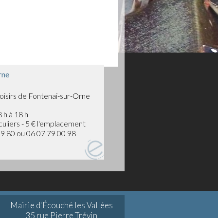
rne
oisirs de Fontenai-sur-Orne
 h à 18 h
uliers - 5 € l'emplacement
9 80 ou 06 07 79 00 98
Mairie d'Écouché les Vallées
35 rue Pierre Trévin