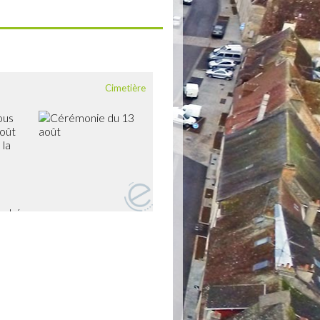
Cimetière
vous
août
 la
ouché