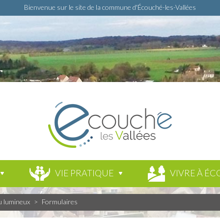
Bienvenue sur le site de la commune d'Écouché-les-Vallées
VIE PRATIQUE
VIVRE À ÉC
u lumineux
>
Formulaires