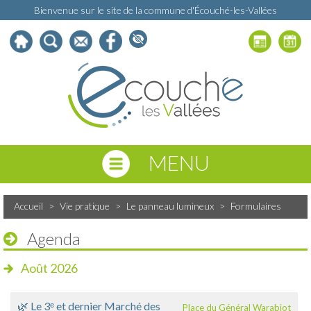
Bienvenue sur le site de la commune d'Écouché-les-Vallées
MENU
Accueil
>
Vie pratique
>
Le panneau lumineux
>
Formulaires
Agenda
Août 2026
🌿 Le 3ᵉ et dernier Marché des
Place du Général Warabiot