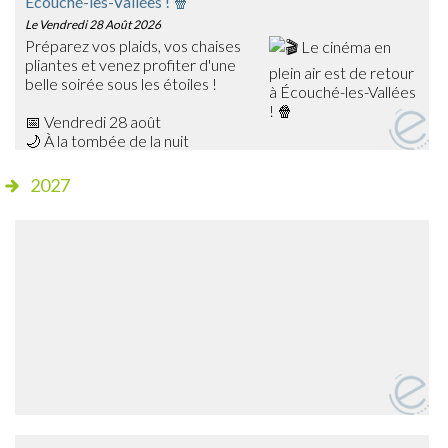
Écouché-les-Vallées ! 🍿
Le Vendredi 28 Août 2026
Préparez vos plaids, vos chaises
pliantes et venez profiter d'une
belle soirée sous les étoiles !
📅 Vendredi 28 août
🌙 À la tombée de la nuit
📍 Champ de foire – Écouché
2027
🎥 Cette année, découvrez Les Bad Guys, un film
d'animation plein d'humour qui ravira petits et grands !
✨ Séance gratuite
🍔 Dès 20h15, profitez de la buvette et de la petite
restauration sur place avant le début de la projection.
➡️ Venez nombreux partager ce moment de cinéma en
plein air en famille ou entre amis !