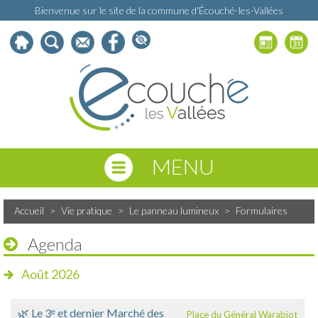
Bienvenue sur le site de la commune d'Écouché-les-Vallées
MENU
Accueil
>
Vie pratique
>
Le panneau lumineux
>
Formulaires
Agenda
Août 2026
🌿 Le 3ᵉ et dernier Marché des
Place du Général Warabiot