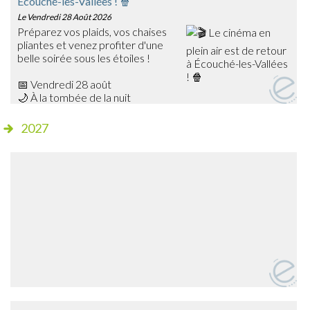
Écouché-les-Vallées ! 🍿
Le Vendredi 28 Août 2026
Préparez vos plaids, vos chaises
pliantes et venez profiter d'une
belle soirée sous les étoiles !
📅 Vendredi 28 août
🌙 À la tombée de la nuit
📍 Champ de foire – Écouché
2027
🎥 Cette année, découvrez Les Bad Guys, un film
d'animation plein d'humour qui ravira petits et grands !
✨ Séance gratuite
🍔 Dès 20h15, profitez de la buvette et de la petite
restauration sur place avant le début de la projection.
➡️ Venez nombreux partager ce moment de cinéma en
plein air en famille ou entre amis !