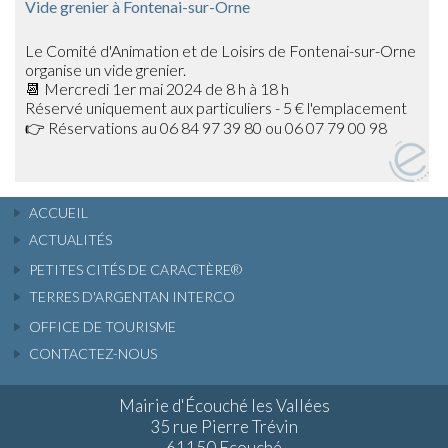
Vide grenier à Fontenai-sur-Orne
Le Comité d'Animation et de Loisirs de Fontenai-sur-Orne
organise un vide grenier.
📆 Mercredi 1er mai 2024 de 8 h à 18 h
Réservé uniquement aux particuliers - 5 € l'emplacement
👉 Réservations au 06 84 97 39 80 ou 06 07 79 00 98
ACCUEIL
ACTUALITÉS
PETITES CITÉS DE CARACTÈRE®
TERRES D'ARGENTAN INTERCO
OFFICE DE TOURISME
CONTACTEZ-NOUS
Mairie d'Écouché les Vallées
35 rue Pierre Trévin
61150 Ecouché