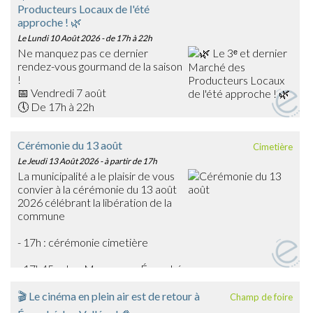
Producteurs Locaux de l'été
approche ! 🌿
Le Lundi 10 Août 2026
- de 17h à 22h
Ne manquez pas ce dernier
rendez-vous gourmand de la saison
!
📅 Vendredi 7 août
🕔 De 17h à 22h
📍 Place du Général Warabiot – Écouché-les-Vallées
Venez rencontrer nos producteurs locaux, découvrir leurs
Cérémonie du 13 août
Cimetière
savoir-faire et faire le plein de produits frais, artisanaux et
Le Jeudi 13 Août 2026
- à partir de 17h
de saison : confitures, boissons, œufs, légumes,
La municipalité a le plaisir de vous
gourmandises… et bien d'autres trésors du terroir !
convier à la cérémonie du 13 août
🎶 La soirée sera également animée en musique par
2026 célébrant la libération de la
Emmanuel Toutain, pour une ambiance festive et
commune
chaleureuse.
Profitez de cette dernière édition estivale pour partager
- 17h : cérémonie cimetière
un agréable moment en famille ou entre amis et soutenir
les producteurs de notre territoire.
- 17h45 : char Massaoua - Écouché
➡️ On vous attend nombreux pour clôturer en beauté
cette belle saison des marchés !
🎬 Le cinéma en plein air est de retour à
Champ de foire