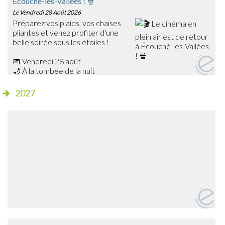
Écouché-les-Vallées ! 🍿
Le Vendredi 28 Août 2026
Préparez vos plaids, vos chaises
pliantes et venez profiter d'une
belle soirée sous les étoiles !
📅 Vendredi 28 août
🌙 À la tombée de la nuit
📍 Champ de foire – Écouché
2027
🎥 Cette année, découvrez Les Bad Guys, un film
d'animation plein d'humour qui ravira petits et grands !
✨ Séance gratuite
🍔 Dès 20h15, profitez de la buvette et de la petite
restauration sur place avant le début de la projection.
➡️ Venez nombreux partager ce moment de cinéma en
plein air en famille ou entre amis !