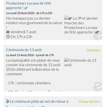
Producteurs Locaux de l'été
approche ! 🌿
Le Lundi 10 Août 2026
- de 17h à 22h
Ne manquez pas ce dernier
rendez-vous gourmand de la saison
!
📅 Vendredi 7 août
🕔 De 17h à 22h
📍 Place du Général Warabiot – Écouché-les-Vallées
Venez rencontrer nos producteurs locaux, découvrir leurs
Cérémonie du 13 août
Cimetière
savoir-faire et faire le plein de produits frais, artisanaux et
Le Jeudi 13 Août 2026
- à partir de 17h
de saison : confitures, boissons, œufs, légumes,
La municipalité a le plaisir de vous
gourmandises… et bien d'autres trésors du terroir !
convier à la cérémonie du 13 août
🎶 La soirée sera également animée en musique par
2026 célébrant la libération de la
Emmanuel Toutain, pour une ambiance festive et
commune
chaleureuse.
Profitez de cette dernière édition estivale pour partager
- 17h : cérémonie cimetière
un agréable moment en famille ou entre amis et soutenir
les producteurs de notre territoire.
- 17h45 : char Massaoua - Écouché
➡️ On vous attend nombreux pour clôturer en beauté
cette belle saison des marchés !
🎬 Le cinéma en plein air est de retour à
Champ de foire