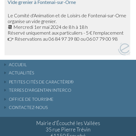
Vide grenier à Fontenai-sur-Orne
Le Comité d'Animation et de Loisirs de Fontenai-sur-Orne
organise un vide grenier.
📆 Mercredi 1er mai 2024 de 8 h à 18 h
Réservé uniquement aux particuliers - 5 € l'emplacement
👉 Réservations au 06 84 97 39 80 ou 06 07 79 00 98
ACCUEIL
ACTUALITÉS
PETITES CITÉS DE CARACTÈRE®
TERRES D'ARGENTAN INTERCO
OFFICE DE TOURISME
CONTACTEZ-NOUS
Mairie d'Écouché les Vallées
35 rue Pierre Trévin
61150 Ecouché