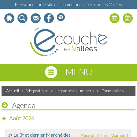
Bienvenue sur le site de la commune d'Écouché-les-Vallées
MENU
Accueil
>
Vie pratique
>
Le panneau lumineux
>
Formulaires
Agenda
Août 2026
🌿 Le 3ᵉ et dernier Marché des
Place du Général Warabiot