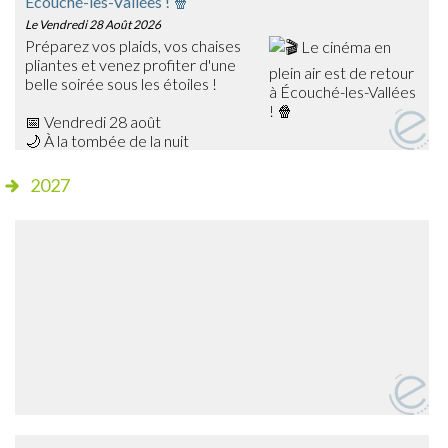
Écouché-les-Vallées ! 🍿
Le Vendredi 28 Août 2026
Préparez vos plaids, vos chaises
pliantes et venez profiter d'une
belle soirée sous les étoiles !
📅 Vendredi 28 août
🌙 À la tombée de la nuit
📍 Champ de foire – Écouché
2027
🎥 Cette année, découvrez Les Bad Guys, un film
d'animation plein d'humour qui ravira petits et grands !
✨ Séance gratuite
🍔 Dès 20h15, profitez de la buvette et de la petite
restauration sur place avant le début de la projection.
➡️ Venez nombreux partager ce moment de cinéma en
plein air en famille ou entre amis !