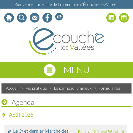
Bienvenue sur le site de la commune d'Écouché-les-Vallées
MENU
Accueil
>
Vie pratique
>
Le panneau lumineux
>
Formulaires
Agenda
Août 2026
🌿 Le 3ᵉ et dernier Marché des
Place du Général Warabiot