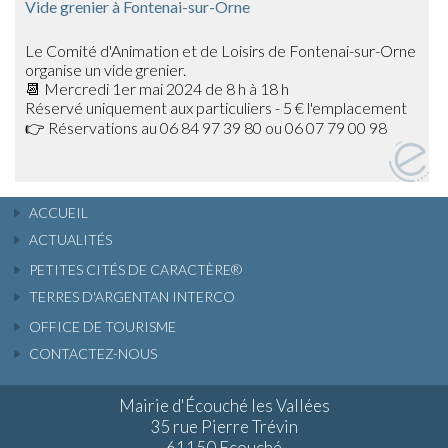
Vide grenier à Fontenai-sur-Orne
Le Comité d'Animation et de Loisirs de Fontenai-sur-Orne
organise un vide grenier.
📆 Mercredi 1er mai 2024 de 8 h à 18 h
Réservé uniquement aux particuliers - 5 € l'emplacement
👉 Réservations au 06 84 97 39 80 ou 06 07 79 00 98
ACCUEIL
ACTUALITÉS
PETITES CITÉS DE CARACTÈRE®
TERRES D'ARGENTAN INTERCO
OFFICE DE TOURISME
CONTACTEZ-NOUS
Mairie d'Écouché les Vallées
35 rue Pierre Trévin
61150 Ecouché