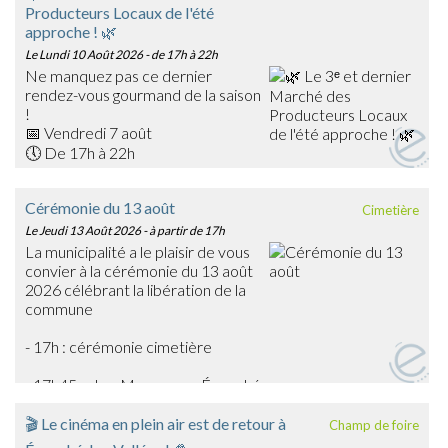
Producteurs Locaux de l'été
approche ! 🌿
Le Lundi 10 Août 2026
- de 17h à 22h
Ne manquez pas ce dernier
rendez-vous gourmand de la saison
!
📅 Vendredi 7 août
🕔 De 17h à 22h
📍 Place du Général Warabiot – Écouché-les-Vallées
Venez rencontrer nos producteurs locaux, découvrir leurs
Cérémonie du 13 août
Cimetière
savoir-faire et faire le plein de produits frais, artisanaux et
Le Jeudi 13 Août 2026
- à partir de 17h
de saison : confitures, boissons, œufs, légumes,
La municipalité a le plaisir de vous
gourmandises… et bien d'autres trésors du terroir !
convier à la cérémonie du 13 août
🎶 La soirée sera également animée en musique par
2026 célébrant la libération de la
Emmanuel Toutain, pour une ambiance festive et
commune
chaleureuse.
Profitez de cette dernière édition estivale pour partager
- 17h : cérémonie cimetière
un agréable moment en famille ou entre amis et soutenir
les producteurs de notre territoire.
- 17h45 : char Massaoua - Écouché
➡️ On vous attend nombreux pour clôturer en beauté
cette belle saison des marchés !
🎬 Le cinéma en plein air est de retour à
Champ de foire