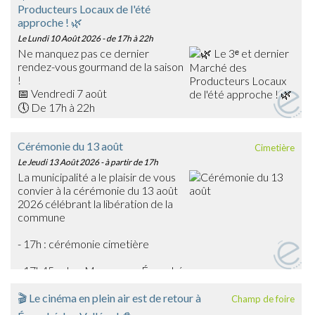
Producteurs Locaux de l'été
approche ! 🌿
Le Lundi 10 Août 2026
- de 17h à 22h
Ne manquez pas ce dernier
rendez-vous gourmand de la saison
!
📅 Vendredi 7 août
🕔 De 17h à 22h
📍 Place du Général Warabiot – Écouché-les-Vallées
Venez rencontrer nos producteurs locaux, découvrir leurs
Cérémonie du 13 août
Cimetière
savoir-faire et faire le plein de produits frais, artisanaux et
Le Jeudi 13 Août 2026
- à partir de 17h
de saison : confitures, boissons, œufs, légumes,
La municipalité a le plaisir de vous
gourmandises… et bien d'autres trésors du terroir !
convier à la cérémonie du 13 août
🎶 La soirée sera également animée en musique par
2026 célébrant la libération de la
Emmanuel Toutain, pour une ambiance festive et
commune
chaleureuse.
Profitez de cette dernière édition estivale pour partager
- 17h : cérémonie cimetière
un agréable moment en famille ou entre amis et soutenir
les producteurs de notre territoire.
- 17h45 : char Massaoua - Écouché
➡️ On vous attend nombreux pour clôturer en beauté
cette belle saison des marchés !
🎬 Le cinéma en plein air est de retour à
Champ de foire