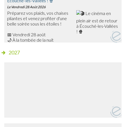
Écouché-les-Vallées ! 🍿
Le Vendredi 28 Août 2026
Préparez vos plaids, vos chaises
pliantes et venez profiter d'une
belle soirée sous les étoiles !
📅 Vendredi 28 août
🌙 À la tombée de la nuit
📍 Champ de foire – Écouché
2027
🎥 Cette année, découvrez Les Bad Guys, un film
d'animation plein d'humour qui ravira petits et grands !
✨ Séance gratuite
🍔 Dès 20h15, profitez de la buvette et de la petite
restauration sur place avant le début de la projection.
➡️ Venez nombreux partager ce moment de cinéma en
plein air en famille ou entre amis !