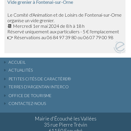
Vide grenier à Fontenai-sur-Orne
Le Comité d'Animation et de Loisirs de Fontenai-sur-Orne
organise un vide grenier.
📆 Mercredi 1er mai 2024 de 8 h à 18 h
Réservé uniquement aux particuliers - 5 € l'emplacement
👉 Réservations au 06 84 97 39 80 ou 06 07 79 00 98
ACCUEIL
ACTUALITÉS
PETITES CITÉS DE CARACTÈRE®
TERRES D'ARGENTAN INTERCO
OFFICE DE TOURISME
CONTACTEZ-NOUS
Mairie d'Écouché les Vallées
35 rue Pierre Trévin
61150 Ecouché