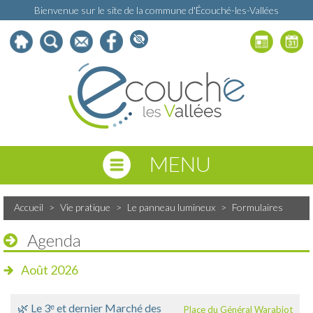
Bienvenue sur le site de la commune d'Écouché-les-Vallées
MENU
Accueil
>
Vie pratique
>
Le panneau lumineux
>
Formulaires
Agenda
Août 2026
🌿 Le 3ᵉ et dernier Marché des
Place du Général Warabiot