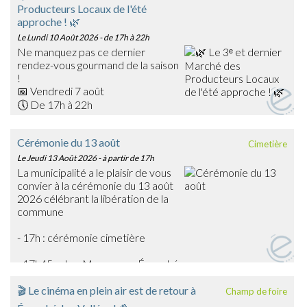
Producteurs Locaux de l'été
approche ! 🌿
Le Lundi 10 Août 2026
- de 17h à 22h
Ne manquez pas ce dernier
rendez-vous gourmand de la saison
!
📅 Vendredi 7 août
🕔 De 17h à 22h
📍 Place du Général Warabiot – Écouché-les-Vallées
Venez rencontrer nos producteurs locaux, découvrir leurs
Cérémonie du 13 août
Cimetière
savoir-faire et faire le plein de produits frais, artisanaux et
Le Jeudi 13 Août 2026
- à partir de 17h
de saison : confitures, boissons, œufs, légumes,
La municipalité a le plaisir de vous
gourmandises… et bien d'autres trésors du terroir !
convier à la cérémonie du 13 août
🎶 La soirée sera également animée en musique par
2026 célébrant la libération de la
Emmanuel Toutain, pour une ambiance festive et
commune
chaleureuse.
Profitez de cette dernière édition estivale pour partager
- 17h : cérémonie cimetière
un agréable moment en famille ou entre amis et soutenir
les producteurs de notre territoire.
- 17h45 : char Massaoua - Écouché
➡️ On vous attend nombreux pour clôturer en beauté
cette belle saison des marchés !
🎬 Le cinéma en plein air est de retour à
Champ de foire