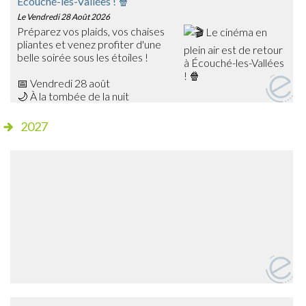
Écouché-les-Vallées ! 🍿
Le Vendredi 28 Août 2026
Préparez vos plaids, vos chaises
pliantes et venez profiter d'une
belle soirée sous les étoiles !
📅 Vendredi 28 août
🌙 À la tombée de la nuit
📍 Champ de foire – Écouché
2027
🎥 Cette année, découvrez Les Bad Guys, un film
d'animation plein d'humour qui ravira petits et grands !
✨ Séance gratuite
🍔 Dès 20h15, profitez de la buvette et de la petite
restauration sur place avant le début de la projection.
➡️ Venez nombreux partager ce moment de cinéma en
plein air en famille ou entre amis !