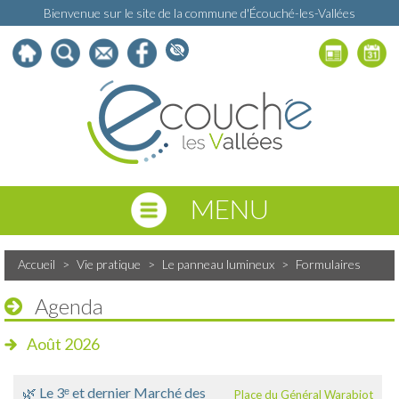
Bienvenue sur le site de la commune d'Écouché-les-Vallées
MENU
Accueil
>
Vie pratique
>
Le panneau lumineux
>
Formulaires
Agenda
Août 2026
🌿 Le 3ᵉ et dernier Marché des
Place du Général Warabiot