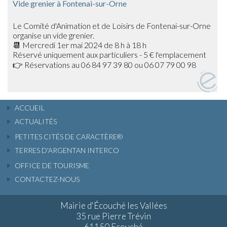
Vide grenier à Fontenai-sur-Orne
Le Comité d'Animation et de Loisirs de Fontenai-sur-Orne
organise un vide grenier.
📆 Mercredi 1er mai 2024 de 8 h à 18 h
Réservé uniquement aux particuliers - 5 € l'emplacement
👉 Réservations au 06 84 97 39 80 ou 06 07 79 00 98
ACCUEIL
ACTUALITÉS
PETITES CITÉS DE CARACTÈRE®
TERRES D'ARGENTAN INTERCO
OFFICE DE TOURISME
CONTACTEZ-NOUS
Mairie d'Écouché les Vallées
35 rue Pierre Trévin
61150 Ecouché